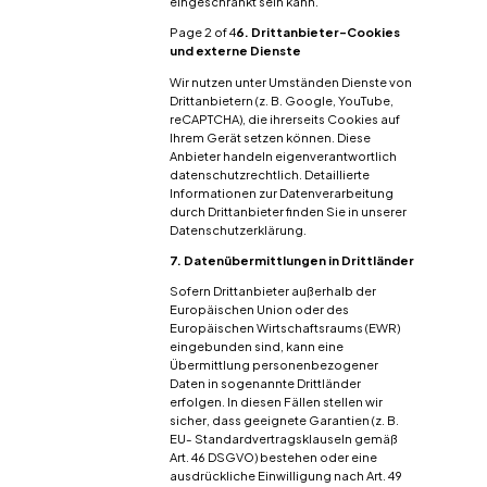
eingeschränkt sein kann.
Page 2 of 4
6. Drittanbieter-Cookies
und externe Dienste
Wir nutzen unter Umständen Dienste von
Drittanbietern (z. B. Google, YouTube,
reCAPTCHA), die ihrerseits Cookies auf
Ihrem Gerät setzen können. Diese
Anbieter handeln eigenverantwortlich
datenschutzrechtlich. Detaillierte
Informationen zur Datenverarbeitung
durch Drittanbieter finden Sie in unserer
Datenschutzerklärung.
7. Datenübermittlungen in Drittländer
Sofern Drittanbieter außerhalb der
Europäischen Union oder des
Europäischen Wirtschaftsraums (EWR)
eingebunden sind, kann eine
Übermittlung personenbezogener
Daten in sogenannte Drittländer
erfolgen. In diesen Fällen stellen wir
sicher, dass geeignete Garantien (z. B.
EU- Standardvertragsklauseln gemäß
Art. 46 DSGVO) bestehen oder eine
ausdrückliche Einwilligung nach Art. 49