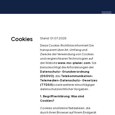
Cookies
Stand: 01.07.2025
Diese Cookie-Richtlinie informiert Sie
transparent über Art, Umfang und
Zwecke der Verwendung von Cookies
und vergleichbaren Technologien auf
der Website
www.mc-planer.com
. Sie
berücksichtigt die Anforderungen der
Datenschutz-
Grundverordnung
(DSGVO)
, des
Telekommunikation-
Telemedien-Datenschutz-
Gesetzes
(TTDSG)
sowie weiterer einschlägiger
datenschutzrechtlicher Vorgaben.
1. Begriffserklärung: Was sind
Cookies?
Cookies sind kleine Textdateien, die
durch Ihren Browser auf Ihrem Endgerät