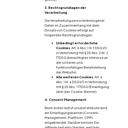
3. Rechtsgrundlagen der
Verarbeitung
Die Verarbeitung personenbezogener
Daten im Zusammenhang mit dem
Einsatz von Cookies erfolgt auf
folgenden Rechtsgrundlagen:
Unbedingt erforderliche
Cookies
: Art. 6 Abs. 1 lit. f DSGVO
in Verbindung mit § 25 Abs. 2 Nr. 2
TTDSG (berechtigtes Interesse an
der sicheren und
funktionsfähigen Bereitstellung
der Website).
Alle weiteren Cookies
: Art. 6
Abs. 1 lit. a DSGVO in Verbindung
mit § 25 Abs. 1 TTDSG (Einwilligung
über das Cookie-Banner).
4. Consent Management
Beim ersten Aufruf unserer Website wird
ein Einwilligungsbanner (Consent-
Management-Plattform, CMP)
eingeblendet. Darüber können Sie
differenziert entscheiden, welchen