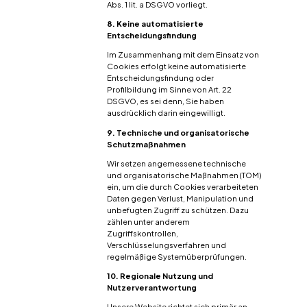
Abs. 1 lit. a DSGVO vorliegt.
8. Keine automatisierte
Entscheidungsfindung
Im Zusammenhang mit dem Einsatz von
Cookies erfolgt keine automatisierte
Entscheidungsfindung oder
Profilbildung im Sinne von Art. 22
DSGVO, es sei denn, Sie haben
ausdrücklich darin eingewilligt.
9. Technische und organisatorische
Schutzmaßnahmen
Wir setzen angemessene technische
und organisatorische Maßnahmen (TOM)
ein, um die durch Cookies verarbeiteten
Daten gegen Verlust, Manipulation und
unbefugten Zugriff zu schützen. Dazu
zählen unter anderem
Zugriffskontrollen,
Verschlüsselungsverfahren und
regelmäßige Systemüberprüfungen.
10. Regionale Nutzung und
Nutzerverantwortung
Unsere Website richtet sich primär an