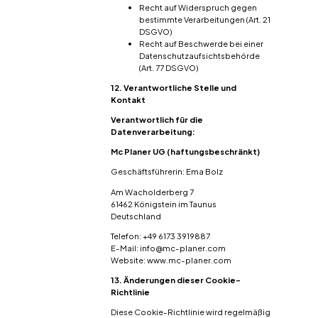
Recht auf Widerspruch gegen
bestimmte Verarbeitungen (Art. 21
DSGVO)
Recht auf Beschwerde bei einer
Datenschutzaufsichtsbehörde
(Art. 77 DSGVO)
12. Verantwortliche Stelle und
Kontakt
Verantwortlich für die
Datenverarbeitung:
Mc Planer UG (haftungsbeschränkt)
Geschäftsführerin: Ema Bolz
Am Wacholderberg 7
61462 Königstein im Taunus
Deutschland
Telefon: +49 6173 3919887
E-Mail: info@mc-planer.com
Website: www.mc-planer.com
13. Änderungen dieser Cookie-
Richtlinie
Diese Cookie-Richtlinie wird regelmäßig