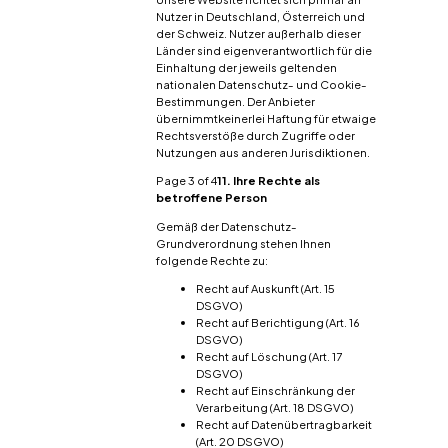
Nutzer in Deutschland, Österreich und
der Schweiz. Nutzer außerhalb dieser
Länder sind eigenverantwortlich für die
Einhaltung der jeweils geltenden
nationalen Datenschutz- und Cookie-
Bestimmungen. Der Anbieter
übernimmtkeinerlei Haftung für etwaige
Rechtsverstöße durch Zugriffe oder
Nutzungen aus anderen Jurisdiktionen.
Page 3 of 4
11. Ihre Rechte als
betroffene Person
Gemäß der Datenschutz-
Grundverordnung stehen Ihnen
folgende Rechte zu:
Recht auf Auskunft (Art. 15
DSGVO)
Recht auf Berichtigung (Art. 16
DSGVO)
Recht auf Löschung (Art. 17
DSGVO)
Recht auf Einschränkung der
Verarbeitung (Art. 18 DSGVO)
Recht auf Datenübertragbarkeit
(Art. 20 DSGVO)